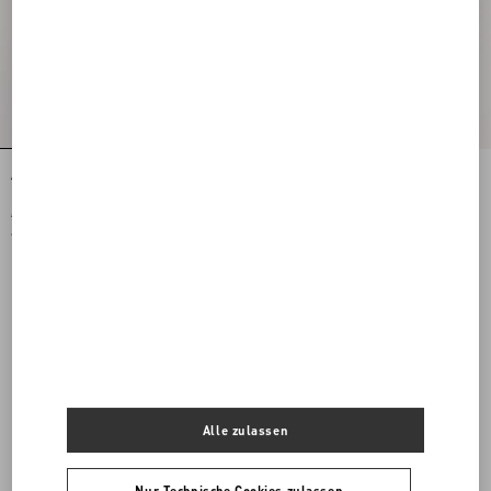
Antibes Baumwollschal Mit Fransen
Opticool Bandeau-Schal Aus Seide
Mit Fransen
€ 350,00
€ 390,00
€ 175,00
(50%)
€ 195,00
(50%)
Alle zulassen
Nur Technische Cookies zulassen