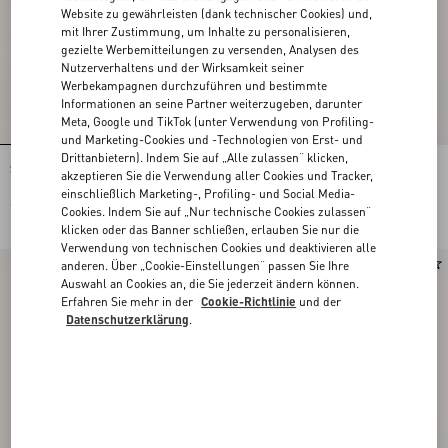
Website zu gewährleisten (dank technischer Cookies) und,
mit Ihrer Zustimmung, um Inhalte zu personalisieren,
gezielte Werbemitteilungen zu versenden, Analysen des
Nutzerverhaltens und der Wirksamkeit seiner
Werbekampagnen durchzuführen und bestimmte
Informationen an seine Partner weiterzugeben, darunter
Meta, Google und TikTok (unter Verwendung von Profiling-
und Marketing-Cookies und -Technologien von Erst- und
Drittanbietern). Indem Sie auf „Alle zulassen“ klicken,
Seidenascot mit spitzem Motiv
Toute La V Bandeau-Schal Aus Seide
akzeptieren Sie die Verwendung aller Cookies und Tracker,
Mit Fransen
einschließlich Marketing-, Profiling- und Social Media-
€ 390,00
€ 390,00
Cookies. Indem Sie auf „Nur technische Cookies zulassen“
klicken oder das Banner schließen, erlauben Sie nur die
Verwendung von technischen Cookies und deaktivieren alle
anderen. Über „Cookie-Einstellungen“ passen Sie Ihre
Neu
Auswahl an Cookies an, die Sie jederzeit ändern können.
Erfahren Sie mehr in der
Cookie-Richtlinie
und der
Datenschutzerklärung
.