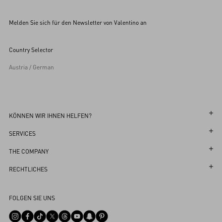
Melden Sie sich für den Newsletter von Valentino an
Country Selector
Austria / German
KÖNNEN WIR IHNEN HELFEN?
Verfolgen Sie Ihre Bestellung
SERVICES
Verfolgen Sie Ihre Rücksendung
Kundenservice
THE COMPANY
Vereinbaren Sie einen Termin in der Boutique
Rückgaben und Umtausch
Maison
RECHTLICHES
Online Styling Session
Versand
Nachhaltigkeit
Geschäfts- und Nutzungsbedingungen
Store-Finder
FOLGEN SIE UNS
Zahlungen
Karriere
Geschäfts- und Verkaufsbedingungen
Sitemap
Größenberatung
Unternehmensdaten
Datenschutzrichtlinie