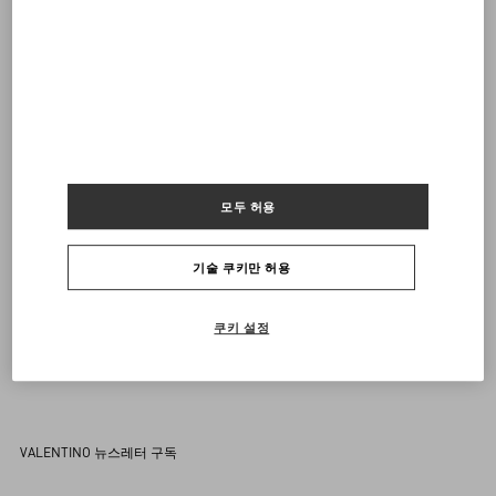
궁금한 점이 있으신가요?
문의하기
+82 7076632306
이메일을 보내주세요
모두 허용
기술 쿠키만 허용
쿠키 설정
VALENTINO 뉴스레터 구독