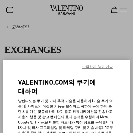
고객센터
세일
결제
신제품
EXCHANGES
락스터드
배송
여성
수락하지 않고 계속
You can change the size and/or color of an item you purchased
반품 및 환불
online at
no additional cost
within 15 days from delivery or from
남성
pick up in boutique.
VALENTINO.COM의 쿠키에
To request the exchange, please fill out the
Return Form
and select
쇼핑
백
대하여
the size and color you want to receive in exchange from the available
선물
options.
발렌티노는 쿠키 및 기타 추적 기술을 사용하여 (기술 쿠키 덕
사이즈 안내
분에) 사이트의 적절한 기능을 보장하고 귀하의 동의 하에 콘
V-UNIVERSE
You can also choose to exchange your return with a different item:
텐츠를 개인 맞춤화하며 타겟 광고 커뮤니케이션을 전송하고
사용자 행동 및 광고 캠페인의 효과 분석을 수행하며 Meta,
법적고지
If the item you select for the exchange costs less than the item(s)
Google 및 TikTok을 비롯한 파트너와 특정 정보를 공유합니다
you are returning, the difference in price will be refunded to the
(자사 및 타사 프로파일링 및 마케팅 쿠키 및 기술 사용). '모두
허용'를 클릭하면 마케팅, 프로파일링 및 소셜 미디어 쿠키를