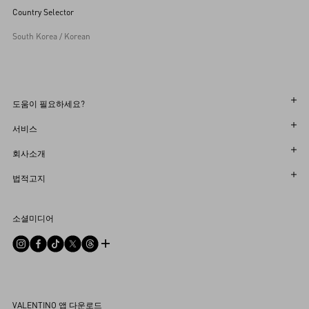
Country Selector
South Korea / Korean
도움이 필요하세요?
주문 상태 확인
서비스
반품 상태를 확인하세요
고객센터
회사소개
부티크에서 예약하세요
반품 및 교환
한국어
법적고지
매장 찾기
배송
지속 가능성
이용 약관
Sitemap
소셜미디어
결제
커리어
판매 약관
자주 하는 질문
사이즈 안내
기업 정보
개인정보 처리방침
문의하기
부티크 서비스
통합 상담
DPO
부티크 구매
VALENTINO 앱 다운로드