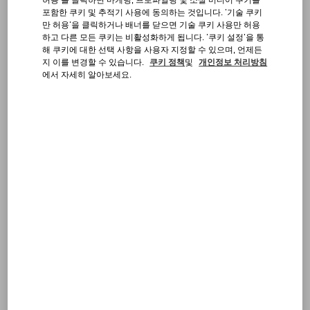
same payment method used for the original order.
자주 하는 질문
포함한 쿠키 및 추적기 사용에 동의하는 것입니다. '기술 쿠키
If the item you selected for the exchange has the same price as
만 허용'을 클릭하거나 배너를 닫으면 기술 쿠키 사용만 허용
the returned item, the new order will not require any additional
하고 다른 모든 쿠키는 비활성화하게 됩니다. '쿠키 설정'을 통
payment. If it has a higher price, you will be requested to pay the
부티크 서비스
해 쿠키에 대한 선택 사항을 사용자 지정할 수 있으며, 언제든
difference at checkout.
지 이를 변경할 수 있습니다.
쿠키 정책
및
개인정보 처리방침
에서 자세히 알아보세요.
Prepare the package following the steps described in "Shipping a
return".
Once we receive it, we will verify the items and ship the exchange to
the original delivery address.
Please note an item can only be exchanged once. If you prefer not to
keep the item you received as an exchange, you can return it for a
full refund.
You can check the status of your exchange at any time from the
Follow Your Return
page.
FOLLOW YOUR ORDER