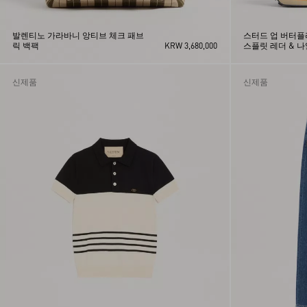
발렌티노 가라바니 앙티브 체크 패브
스터드 업 버터
릭 백팩
KRW 3,680,000
스플릿 레더 & 
신제품
신제품