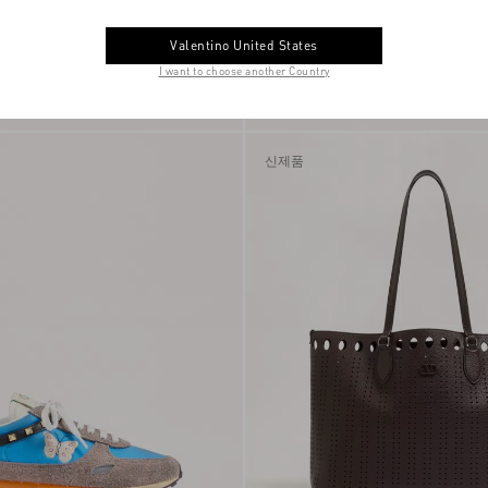
Valentino United States
I want to choose another Country
발렌티노 스트라이프 브이로고 엠브
 나일론 보머 재킷
KRW 3,100,000
로이더리 코튼 포플린 셔츠
신제품