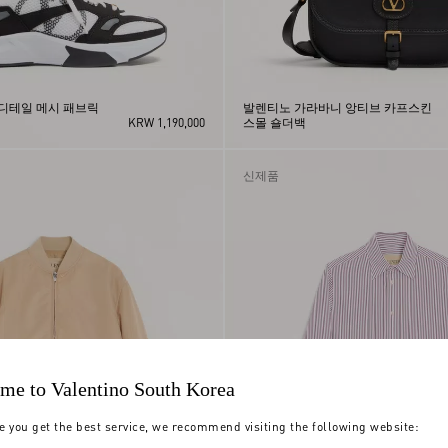
디테일 메시 패브릭
발렌티노 가라바니 앙티브 카프스킨
KRW 1,190,000
스몰 숄더백
신제품
me to Valentino South Korea
e you get the best service, we recommend visiting the following website: