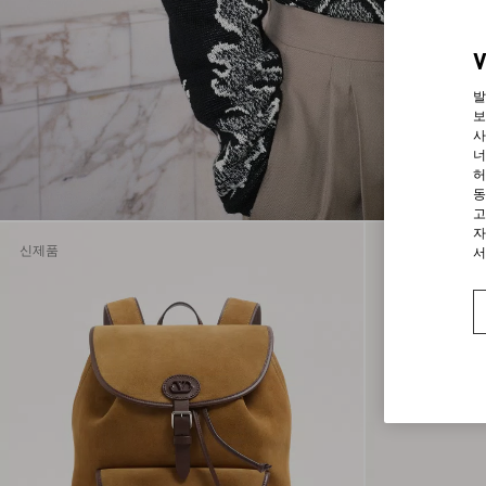
43.5
44
44.5
45
발
45.5
보
사
46
너
48
허
50
동
52
고
자
54
신제품
Runway
서
56
57
58
59
60
L
M
S
UNI