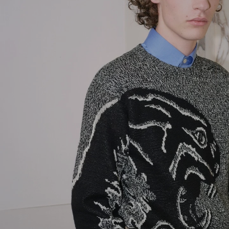
오렌지
22
모자 & 장갑
핑크
25
코트 & 블레이저
옐로우
29
재킷 & 다운 재킷
30
팬츠 & 쇼츠
31
셔츠
32
니트웨어
33
티셔츠 & 스웻셔
츠
34
데님
36
타이
38
39
39.5
3XL
40
40.5
41
41.5
42
42.5
43