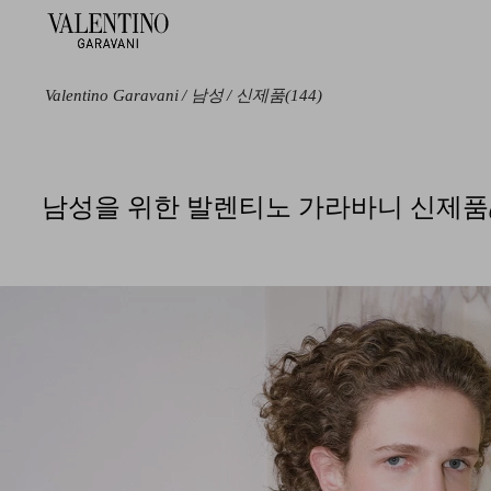
Valentino Garavani
/
남성
/
신제품
(144)
색상
라인
카테고리
사이
남성을 위한 발렌티노 가라바니 신제품
블랙
Antibes
숄더백
085
블루
Stud Up
토트백
090
그린
Upvillage
클러치 & 파우치
095
퍼플
VLogo Signature
백팩
10
그레이
데미비
샌들 & 슬라이드
100
샌들
브라운
락스터드
105
스니커즈
베이지
로이코
110
로퍼 & 드라이빙
메탈릭
오발렛
115
슈즈
멀티컬러
오픈
120
지갑 & 가죽 소품
화이트
13
벨트
레드
19
주얼리