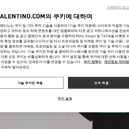
수락하지 않고
VALENTINO.COM의 쿠키에 대하여
렌티노는 쿠키 및 기타 추적 기술을 사용하여 (기술 쿠키 덕분에) 사이트의 적절한 기
장하고 귀하의 동의 하에 콘텐츠를 개인 맞춤화하며 타겟 광고 커뮤니케이션을 전송
용자 행동 및 광고 캠페인의 효과 분석을 수행하며 Meta, Google 및 TikTok을 비롯한 
와 특정 정보를 공유합니다(자사 및 타사 프로파일링 및 마케팅 쿠키 및 기술 사용). '
용'를 클릭하면 마케팅, 프로파일링 및 소셜 미디어 쿠키를 포함한 쿠키 및 추적기 사
스터드 업 버터플라이 엠브로이더리
스플릿 레더 & 나일론 스니커즈
의하는 것입니다. '기술 쿠키만 허용'을 클릭하거나 배너를 닫으면 기술 쿠키 사용만 
 다른 모든 쿠키는 비활성화하게 됩니다. '쿠키 설정'을 통해 쿠키에 대한 선택 사항을
 지정할 수 있으며, 언제든지 이를 변경할 수 있습니다.
쿠키 정책
및
개인정보 처리
신제품
 자세히 알아보세요.
기술 쿠키만 허용
모두 허용
쿠키 설정