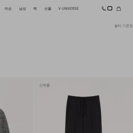
여성
남성
백
선물
V-UNIVERSE
필터 기준
정
추천 제품
모두 초기화
변경 사항 적용
높은 가격순
낮은 가격순
최신 제품
신제품