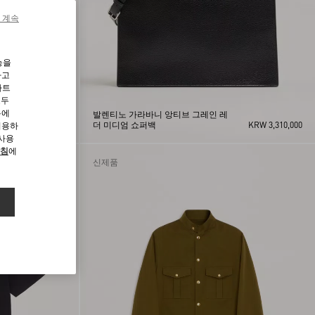
 계속
능을
하고
파트
모두
용에
발렌티노 가라바니 앙티브 그레인 레
KRW 1,150,000
더 미디엄 쇼퍼백
KRW 3,310,000
허용하
 사용
방침
에
신제품