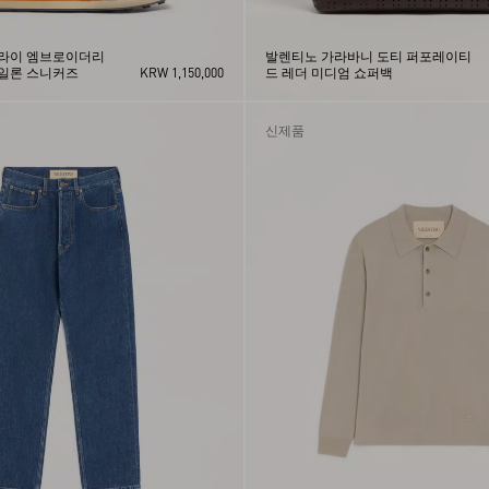
플라이 엠브로이더리
발렌티노 가라바니 도티 퍼포레이티
나일론 스니커즈
KRW 1,150,000
드 레더 미디엄 쇼퍼백
신제품