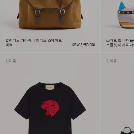
XL
XS
XXL
발렌티노 가라바니 앙티브 스웨이드
스터드 업 버터
백팩
KRW 3,950,000
스플릿 레더 & 
신제품
신제품