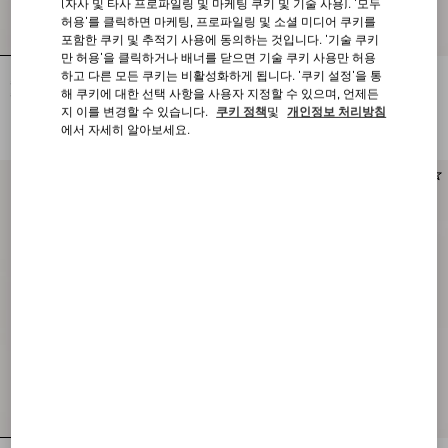
(자사 및 타사 프로파일링 및 마케팅 쿠키 및 기술 사용). '모두
허용'를 클릭하면 마케팅, 프로파일링 및 소셜 미디어 쿠키를
포함한 쿠키 및 추적기 사용에 동의하는 것입니다. '기술 쿠키
만 허용'을 클릭하거나 배너를 닫으면 기술 쿠키 사용만 허용
하고 다른 모든 쿠키는 비활성화하게 됩니다. '쿠키 설정'을 통
스터드 업 버터플라이 엠브로이더리
스터드 업 버터플라이 엠브로이더리
스플릿 레더 & 나일론 스니커즈
스플릿 레더 & 나일론 스니커즈
해 쿠키에 대한 선택 사항을 사용자 지정할 수 있으며, 언제든
지 이를 변경할 수 있습니다.
쿠키 정책
및
개인정보 처리방침
KRW 1,150,000
KRW 1,150,000
에서 자세히 알아보세요.
Runway
Runway