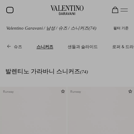
Valentino Garavani
/
남성
/
슈즈
/
스니커즈
(74)
필터 기준
세일
신제품
슈즈
스니커즈
샌들과 슬라이드
로퍼 & 드
락스터드
여성
발렌티노 가라바니 스니커즈
(74)
남성
백
Runway
Runway
선물
V-UNIVERSE