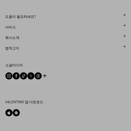
도움이 필요하세요?
주문 상태 확인
서비스
반품 상태를 확인하세요
고객센터
회사소개
부티크에서 예약하세요
반품 및 교환
한국어
법적고지
매장 찾기
배송
지속 가능성
이용 약관
Sitemap
소셜미디어
결제
커리어
판매 약관
자주 하는 질문
사이즈 안내
기업 정보
개인정보 처리방침
문의하기
부티크 서비스
통합 상담
DPO
부티크 구매
VALENTINO 앱 다운로드
쿠키 설정