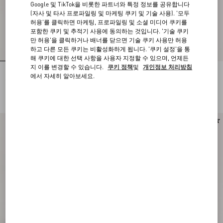
Google 및 TikTok을 비롯한 파트너와 특정 정보를 공유합니다
(자사 및 타사 프로파일링 및 마케팅 쿠키 및 기술 사용). '모두
허용'를 클릭하면 마케팅, 프로파일링 및 소셜 미디어 쿠키를
포함한 쿠키 및 추적기 사용에 동의하는 것입니다. '기술 쿠키
만 허용'을 클릭하거나 배너를 닫으면 기술 쿠키 사용만 허용
하고 다른 모든 쿠키는 비활성화하게 됩니다. '쿠키 설정'을 통
해 쿠키에 대한 선택 사항을 사용자 지정할 수 있으며, 언제든
지 이를 변경할 수 있습니다.
쿠키 정책
및
개인정보 처리방침
발렌티노 가라바니 로코 엠브로이더리
발렌티노 가라바니 베인 유광 카프스
에서 자세히 알아보세요.
리넨 스몰 숄더백
킨 배니티 백
KRW 3,730,000
KRW 4,380,000
KRW 2,190,000
(50%)
신제품