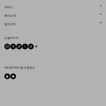
주문 상태 확인
서비스
반품 상태를 확인하세요
고객센터
회사소개
부티크에서 예약하세요
반품 및 교환
한국어
법적고지
매장 찾기
배송
지속 가능성
이용 약관
Sitemap
소셜미디어
결제
커리어
판매 약관
자주 하는 질문
사이즈 안내
기업 정보
개인정보 처리방침
문의하기
부티크 서비스
통합 상담
DPO
부티크 구매
VALENTINO 앱 다운로드
쿠키 설정
My Account
Store Locator
Country Selector
South Korea / Korean