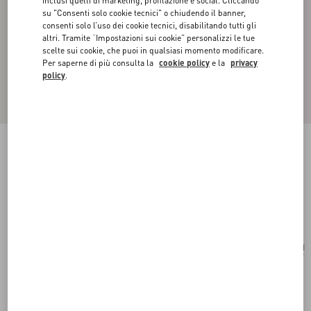
inclusi quelli di marketing, profilazione e social. Cliccando
su "Consenti solo cookie tecnici" o chiudendo il banner,
consenti solo l’uso dei cookie tecnici, disabilitando tutti gli
altri. Tramite “Impostazioni sui cookie” personalizzi le tue
scelte sui cookie, che puoi in qualsiasi momento modificare.
Per saperne di più consulta la
cookie policy
e la
privacy
policy
.
ORECCHINI VLOGO SIGNATURE IN
METALLO E PERLE IN VETRO
oro
Acquista
Acquista
UNI
Taglia:
Spedizione e Reso Gratuiti
Trova in boutique