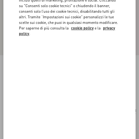
inclusi quelli di marketing, profilazione e social. Cliccando
su "Consenti solo cookie tecnici" o chiudendo il banner,
consenti solo l’uso dei cookie tecnici, disabilitando tutti gli
altri. Tramite “Impostazioni sui cookie” personalizzi le tue
scelte sui cookie, che puoi in qualsiasi momento modificare.
Per saperne di più consulta la
cookie policy
e la
privacy
policy
.
MONO ORECCHINO VLOGO BOLDIES IN
METALLO
palladio
Acquista
Acquista
UNI
Taglia:
Spedizione e Reso Gratuiti
Trova in boutique