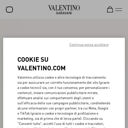
SALDI
NUOVI ARRIVI
Continua senza accettare
ROCKSTUD
COOKIE SU
DONNA
VALENTINO.COM
UOMO
Valentino utilizza cookie e altre tecnologie di tracciamento
sia per assicurare un corretto funzionamento del sito (grazie
BORSE
a cookie tecnici) sia, con il tuo consenso, per personalizzare i
contenuti, inviare comunicazioni pubblicitarie mirate,
REGALI
effettuare analisi sui comportamenti degli utenti e
sull’efficacia delle sue campagne pubblicitarie, condividendo
FRAGRANZE
alcune informazioni con propri partner, tra cui Meta, Google
e TikTok (grazie a cookie e tecnologie di profilazione e
V-UNIVERSE
marketing, sia di prima che di terza parte). Cliccando su
"Consenti tutto", accetti l’uso di tutti i cookie e tracciatori,