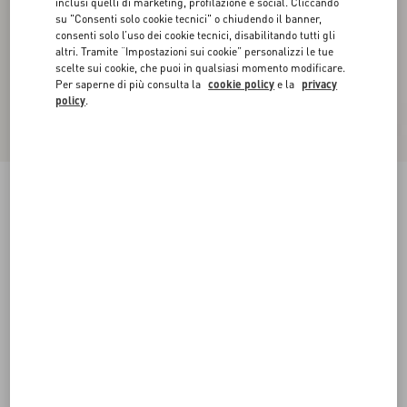
inclusi quelli di marketing, profilazione e social. Cliccando
su "Consenti solo cookie tecnici" o chiudendo il banner,
consenti solo l’uso dei cookie tecnici, disabilitando tutti gli
altri. Tramite “Impostazioni sui cookie” personalizzi le tue
scelte sui cookie, che puoi in qualsiasi momento modificare.
Per saperne di più consulta la
cookie policy
e la
privacy
policy
.
Décolleté Slingback Valet Du Roi In Capretto
60Mm
rose cannelle/granato
35
35.5
36
36.5
37
37.5
38
38.5
Taglia:
Acquista
Acquista
39
39.5
40
40.5
41
41.5
42
Guida alle taglie
Spedizione e Reso Gratuiti