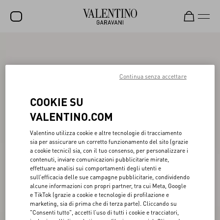
SALDI
NUOVI ARRIVI
Continua senza accettare
ROCKSTUD
COOKIE SU
DONNA
VALENTINO.COM
UOMO
Valentino utilizza cookie e altre tecnologie di tracciamento
sia per assicurare un corretto funzionamento del sito (grazie
BORSE
a cookie tecnici) sia, con il tuo consenso, per personalizzare i
contenuti, inviare comunicazioni pubblicitarie mirate,
REGALI
effettuare analisi sui comportamenti degli utenti e
sull’efficacia delle sue campagne pubblicitarie, condividendo
FRAGRANZE
alcune informazioni con propri partner, tra cui Meta, Google
e TikTok (grazie a cookie e tecnologie di profilazione e
V-UNIVERSE
marketing, sia di prima che di terza parte). Cliccando su
"Consenti tutto", accetti l’uso di tutti i cookie e tracciatori,