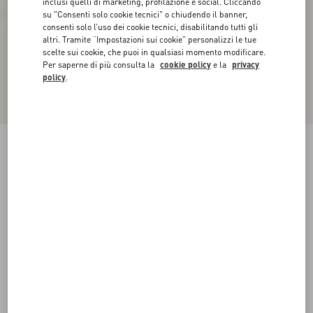
inclusi quelli di marketing, profilazione e social. Cliccando
su "Consenti solo cookie tecnici" o chiudendo il banner,
consenti solo l’uso dei cookie tecnici, disabilitando tutti gli
altri. Tramite “Impostazioni sui cookie” personalizzi le tue
scelte sui cookie, che puoi in qualsiasi momento modificare.
Per saperne di più consulta la
cookie policy
e la
privacy
policy
.
Ballerina Valet Du Roi In Capretto
nero/caffè
38
38.5
39
39.5
40
40.5
41
41.5
Taglia:
42
42.5
43
43.5
44
44.5
45
45.5
Guida alle taglie
Acquista
Acquista
46
Spedizione e Reso Gratuiti