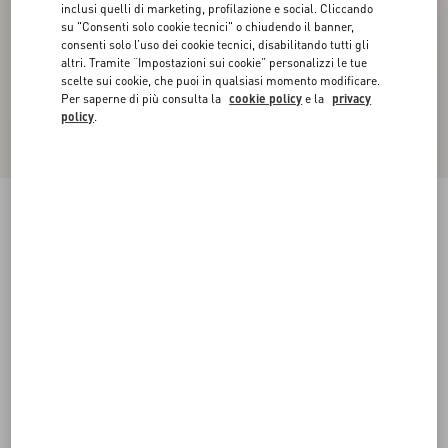
inclusi quelli di marketing, profilazione e social. Cliccando
su "Consenti solo cookie tecnici" o chiudendo il banner,
consenti solo l’uso dei cookie tecnici, disabilitando tutti gli
altri. Tramite “Impostazioni sui cookie” personalizzi le tue
scelte sui cookie, che puoi in qualsiasi momento modificare.
Per saperne di più consulta la
cookie policy
e la
privacy
policy
.
Berretto Valentino Garavani VLogo Signature In
Pelle
nero
55
56
57
58
Taglia:
Acquista
Acquista
Guida alle taglie
Spedizione e Reso Gratuiti