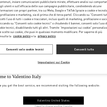
contenuti, inviare comunicazioni pubblicitarie mirate, effettuare analisi sui comporta
gli utenti e sull’efficacia delle sue campagne pubblicitarie, condividendo alcune
formazioni con propri partner, tra cui Meta, Google e TikTok (grazie a cookie e tecnol
 profilazione e marketing, sia di prima che di terza parte). Cliccando su "Consenti tut
cetti l’uso di tutti i cookie e tracciatori, inclusi quelli di marketing, profilazione e soci
iccando su "Consenti solo cookie tecnici" o chiudendo il banner, consenti solo l’uso d
okie tecnici, disabilitando tutti gli altri. Tramite “Impostazioni sui cookie” personalizz
e scelte sui cookie, che puoi in qualsiasi momento modificare. Per saperne di più
nsulta la
cookie policy
e la
privacy policy
.
Consenti solo cookie tecnici
Consenti tutto
Impostazioni sui Cookie
me to Valentino Italy
e you get the best service, we recommend visiting the following website:
Valentino United States
I want to choose another Country