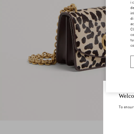
i 
de
in
di
ac
Cl
co
tu
co
Welco
To ensur