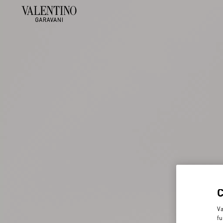
Va
fu