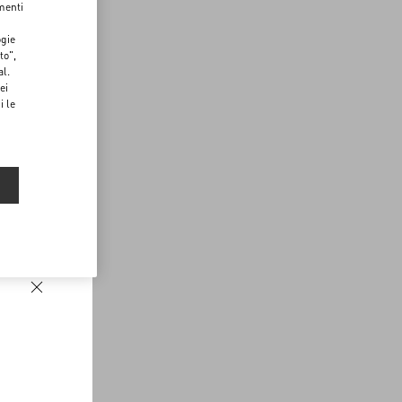
menti
ogie
to",
al.
ei
i le