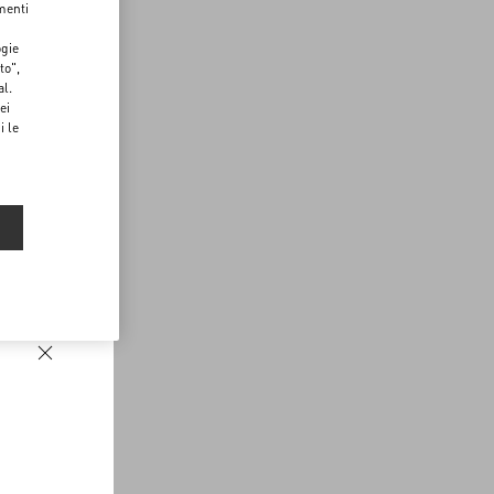
menti
ogie
to",
al.
ei
i le