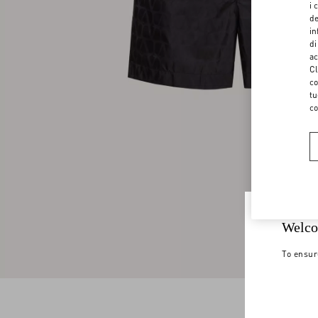
i 
de
in
di
ac
Cl
co
tu
co
Welco
To ensur