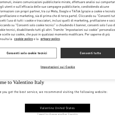
contenuti, inviare comunicazioni pubblicitarie mirate, effettuare analisi sui comporta
gli utenti e sull’efficacia delle sue campagne pubblicitarie, condividendo alcune
formazioni con propri partner, tra cui Meta, Google e TikTok (grazie a cookie e tecnol
 profilazione e marketing, sia di prima che di terza parte). Cliccando su "Consenti tut
cetti l’uso di tutti i cookie e tracciatori, inclusi quelli di marketing, profilazione e soci
iccando su "Consenti solo cookie tecnici" o chiudendo il banner, consenti solo l’uso d
okie tecnici, disabilitando tutti gli altri. Tramite “Impostazioni sui cookie” personalizz
e scelte sui cookie, che puoi in qualsiasi momento modificare. Per saperne di più
nsulta la
cookie policy
e la
privacy policy
.
Consenti solo cookie tecnici
Consenti tutto
Impostazioni sui Cookie
me to Valentino Italy
e you get the best service, we recommend visiting the following website:
Valentino United States
I want to choose another Country