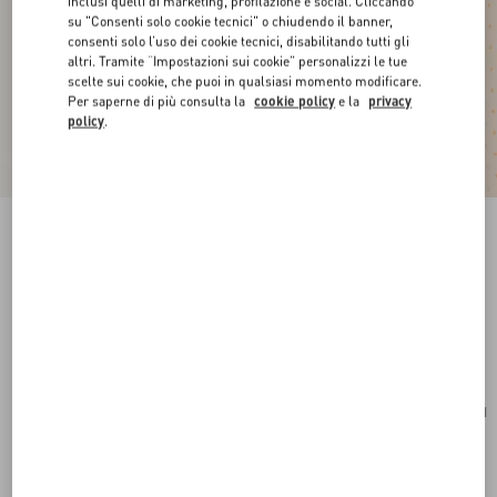
inclusi quelli di marketing, profilazione e social. Cliccando
su "Consenti solo cookie tecnici" o chiudendo il banner,
consenti solo l’uso dei cookie tecnici, disabilitando tutti gli
altri. Tramite “Impostazioni sui cookie” personalizzi le tue
scelte sui cookie, che puoi in qualsiasi momento modificare.
Per saperne di più consulta la
cookie policy
e la
privacy
policy
.
Novità
Mini Borsa VLogo Signature In Vitello Granato
rosa
Acquista
Acquista
UNI
Taglia:
Spedizione e Reso Gratuiti
Trova in boutique