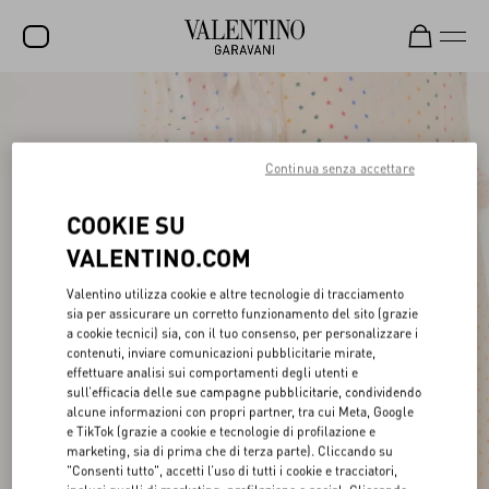
SALDI
NUOVI ARRIVI
Continua senza accettare
ROCKSTUD
COOKIE SU
DONNA
VALENTINO.COM
UOMO
Valentino utilizza cookie e altre tecnologie di tracciamento
sia per assicurare un corretto funzionamento del sito (grazie
BORSE
a cookie tecnici) sia, con il tuo consenso, per personalizzare i
contenuti, inviare comunicazioni pubblicitarie mirate,
REGALI
effettuare analisi sui comportamenti degli utenti e
sull’efficacia delle sue campagne pubblicitarie, condividendo
FRAGRANZE
alcune informazioni con propri partner, tra cui Meta, Google
e TikTok (grazie a cookie e tecnologie di profilazione e
V-UNIVERSE
marketing, sia di prima che di terza parte). Cliccando su
"Consenti tutto", accetti l’uso di tutti i cookie e tracciatori,