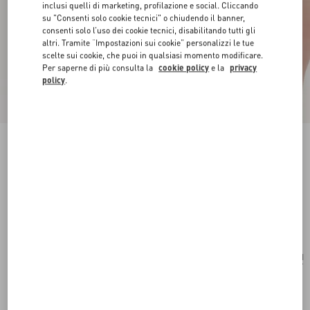
inclusi quelli di marketing, profilazione e social. Cliccando
su "Consenti solo cookie tecnici" o chiudendo il banner,
consenti solo l’uso dei cookie tecnici, disabilitando tutti gli
altri. Tramite “Impostazioni sui cookie” personalizzi le tue
scelte sui cookie, che puoi in qualsiasi momento modificare.
Per saperne di più consulta la
cookie policy
e la
privacy
policy
.
Novità
Mini Borsa VLogo Signature In Vitello Granato
nero
Acquista
Acquista
UNI
Taglia:
Spedizione e Reso Gratuiti
Trova in boutique