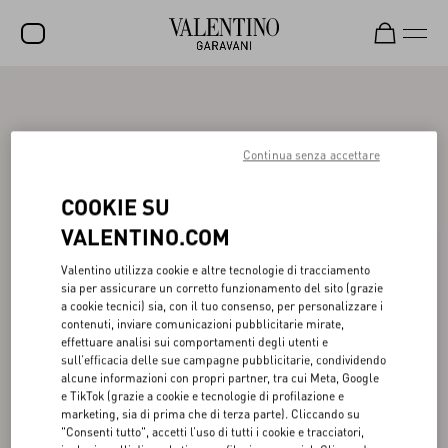
SALDI
NUOVI ARRIVI
Continua senza accettare
ROCKSTUD
COOKIE SU
DONNA
VALENTINO.COM
UOMO
Valentino utilizza cookie e altre tecnologie di tracciamento
sia per assicurare un corretto funzionamento del sito (grazie
BORSE
a cookie tecnici) sia, con il tuo consenso, per personalizzare i
contenuti, inviare comunicazioni pubblicitarie mirate,
REGALI
effettuare analisi sui comportamenti degli utenti e
sull’efficacia delle sue campagne pubblicitarie, condividendo
FRAGRANZE
alcune informazioni con propri partner, tra cui Meta, Google
e TikTok (grazie a cookie e tecnologie di profilazione e
V-UNIVERSE
marketing, sia di prima che di terza parte). Cliccando su
"Consenti tutto", accetti l’uso di tutti i cookie e tracciatori,