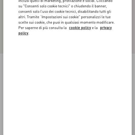
inclusi quelli di marketing, profilazione e social. Cliccando
su "Consenti solo cookie tecnici" o chiudendo il banner,
consenti solo l’uso dei cookie tecnici, disabilitando tutti gli
altri. Tramite “Impostazioni sui cookie” personalizzi le tue
scelte sui cookie, che puoi in qualsiasi momento modificare.
Per saperne di più consulta la
cookie policy
e la
privacy
policy
.
BERMUDA CARGO IN COTONE PESANTE
CON MOTIVO TOILE ICONOGRAPHE
beige
44
46
48
50
52
54
56
58
Taglia:
Acquista
Acquista
Guida alle taglie
Spedizione e Reso Gratuiti