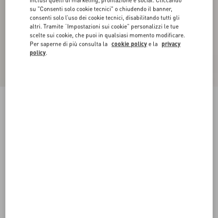
inclusi quelli di marketing, profilazione e social. Cliccando
su "Consenti solo cookie tecnici" o chiudendo il banner,
consenti solo l’uso dei cookie tecnici, disabilitando tutti gli
altri. Tramite “Impostazioni sui cookie” personalizzi le tue
scelte sui cookie, che puoi in qualsiasi momento modificare.
Per saperne di più consulta la
cookie policy
e la
privacy
policy
.
Top In Lana Ricamato
notte/crema
XXS
XS
S
M
L
XL
Taglia:
Acquista
Acquista
Guida alle taglie
Spedizione e Reso Gratuiti
Trova in boutique