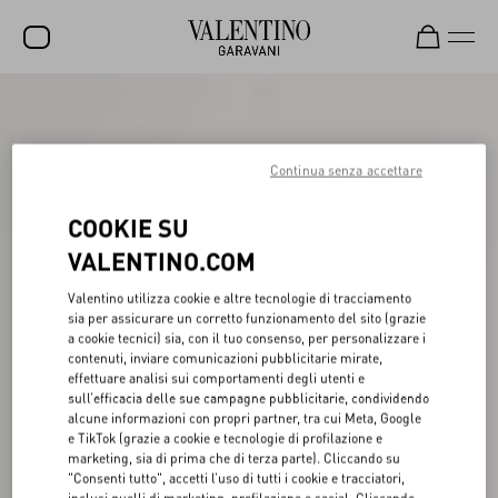
SALDI
NUOVI ARRIVI
Continua senza accettare
ROCKSTUD
COOKIE SU
DONNA
VALENTINO.COM
UOMO
Valentino utilizza cookie e altre tecnologie di tracciamento
sia per assicurare un corretto funzionamento del sito (grazie
BORSE
a cookie tecnici) sia, con il tuo consenso, per personalizzare i
contenuti, inviare comunicazioni pubblicitarie mirate,
REGALI
effettuare analisi sui comportamenti degli utenti e
sull’efficacia delle sue campagne pubblicitarie, condividendo
FRAGRANZE
alcune informazioni con propri partner, tra cui Meta, Google
e TikTok (grazie a cookie e tecnologie di profilazione e
V-UNIVERSE
marketing, sia di prima che di terza parte). Cliccando su
"Consenti tutto", accetti l’uso di tutti i cookie e tracciatori,