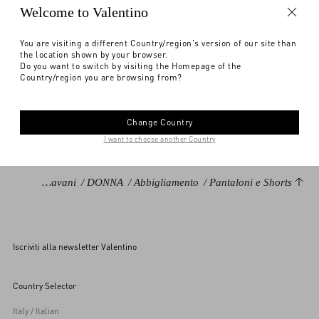
Avvisami
Welcome to Valentino
Pagamento veloce
You are visiting a different Country/region's version of our site than
the location shown by your browser.
Seleziona la tua taglia
Seleziona la tua taglia
Trova in boutique
Pre-ordine
Pre-ordine
DESCRIZIONE
Do you want to switch by visiting the Homepage of the
Country/region you are browsing from?
Avvisami
Pantaloni in Crepe Couture
Hai bisogno di aiuto?
Risvolto al fondo
Change Country
Chiusura laterale con zip e gancino
I want to choose another Country
Crepe Couture (65% Lana Vergine, 35% Seta)
Fodera in Habotai (100% Seta)
Valentino Garavani
/
DONNA
/
Abbigliamento
/
Pantaloni e Shorts
Lunghezza 97 cm da punto vita per la taglia 40 IT
Fondo gamba 26.5 cm per la taglia 40 IT
La modella è alta 176 cm e indossa una taglia 40 IT
Iscriviti alla newsletter Valentino
Made in Italy
Il look è completato da borsa e scarpe Valentino Garavani
Country Selector
Codice prodotto: 6B3RB6451CF_ET5
Italy / Italian