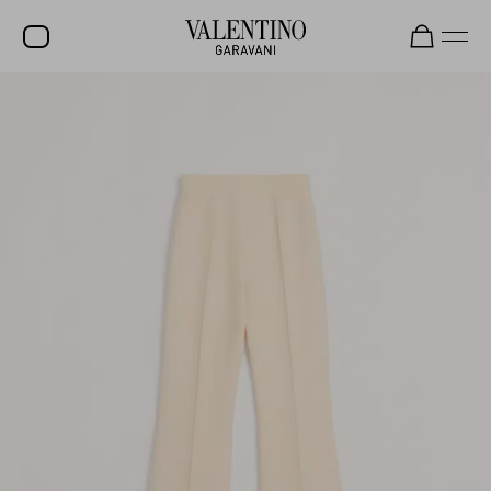
SALDI
NUOVI ARRIVI
ROCKSTUD
DONNA
UOMO
BORSE
REGALI
FRAGRANZE
V-UNIVERSE