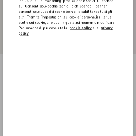
inclusi quelli di marketing, profilazione e social. Cliccando
su "Consenti solo cookie tecnici" o chiudendo il banner,
consenti solo l’uso dei cookie tecnici, disabilitando tutti gli
altri. Tramite “Impostazioni sui cookie” personalizzi le tue
scelte sui cookie, che puoi in qualsiasi momento modificare.
Per saperne di più consulta la
cookie policy
e la
privacy
policy
.
Felpa Collo Alto In Cotone Con Zip E Stampa
Toile Iconographe
nero
XS
S
M
L
XL
XXL
3XL
Taglia:
Acquista
Acquista
Guida alle taglie
Spedizione e Reso Gratuiti