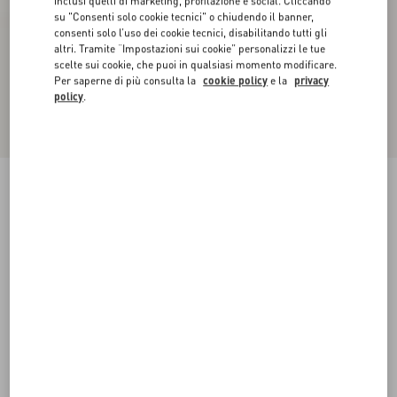
inclusi quelli di marketing, profilazione e social. Cliccando
su "Consenti solo cookie tecnici" o chiudendo il banner,
consenti solo l’uso dei cookie tecnici, disabilitando tutti gli
altri. Tramite “Impostazioni sui cookie” personalizzi le tue
scelte sui cookie, che puoi in qualsiasi momento modificare.
Per saperne di più consulta la
cookie policy
e la
privacy
policy
.
Sandalo Bowow In Capretto 95Mm
avorio
35
35.5
36
36.5
37
37.5
38
38.5
Taglia:
Acquista
Acquista
39
39.5
40
40.5
41
41.5
42
Guida alle taglie
Spedizione e Reso Gratuiti
Trova in boutique