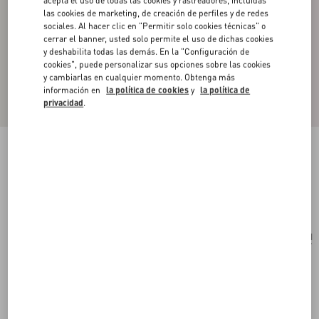
las cookies de marketing, de creación de perfiles y de redes
sociales. Al hacer clic en "Permitir solo cookies técnicas" o
cerrar el banner, usted solo permite el uso de dichas cookies
y deshabilita todas las demás. En la "Configuración de
cookies", puede personalizar sus opciones sobre las cookies
y cambiarlas en cualquier momento. Obtenga más
información en
la política de cookies
y
la política de
privacidad
.
Pendientes VLogo Signature de metal
oro
Comprar
Comprar
UNI
Talle:
Envío Y Devoluciones Gratuitas
Buscar en tienda
Pago exprés