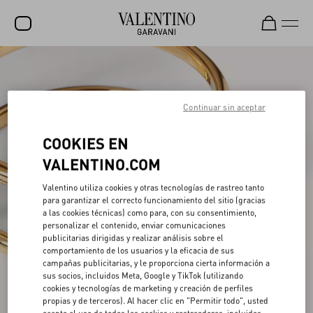
REBAJAS
NOVEDADES
Continuar sin aceptar
ROCKSTUD
COOKIES EN
MUJER
VALENTINO.COM
HOMBRE
Valentino utiliza cookies y otras tecnologías de rastreo tanto
para garantizar el correcto funcionamiento del sitio (gracias
BOLSOS
a las cookies técnicas) como para, con su consentimiento,
personalizar el contenido, enviar comunicaciones
REGALOS
publicitarias dirigidas y realizar análisis sobre el
comportamiento de los usuarios y la eficacia de sus
FRAGANCIAS
campañas publicitarias, y le proporciona cierta información a
sus socios, incluidos Meta, Google y TikTok (utilizando
V-UNIVERSE
cookies y tecnologías de marketing y creación de perfiles
propias y de terceros). Al hacer clic en "Permitir todo", usted
acepta el uso de todas las cookies y rastreadores, incluidas