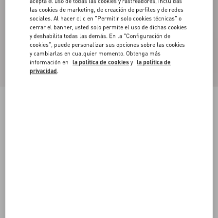
acepta el uso de todas las cookies y rastreadores, incluidas
las cookies de marketing, de creación de perfiles y de redes
sociales. Al hacer clic en "Permitir solo cookies técnicas" o
cerrar el banner, usted solo permite el uso de dichas cookies
y deshabilita todas las demás. En la "Configuración de
cookies", puede personalizar sus opciones sobre las cookies
y cambiarlas en cualquier momento. Obtenga más
información en
la política de cookies
y
la política de
privacidad
.
Cinturón VLogo Signature De Piel De Becerro
negro
085
090
095
100
105
110
115
120
Talle:
Comprar
Comprar
Guía de talles
Envío Y Devoluciones Gratuitas
Buscar en tienda