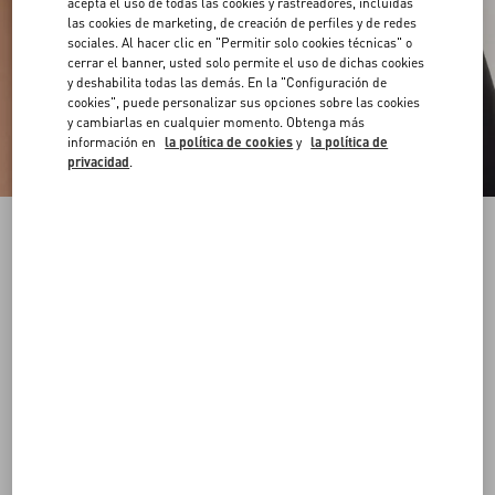
acepta el uso de todas las cookies y rastreadores, incluidas
las cookies de marketing, de creación de perfiles y de redes
sociales. Al hacer clic en "Permitir solo cookies técnicas" o
cerrar el banner, usted solo permite el uso de dichas cookies
y deshabilita todas las demás. En la "Configuración de
cookies", puede personalizar sus opciones sobre las cookies
y cambiarlas en cualquier momento. Obtenga más
información en
la política de cookies
y
la política de
privacidad
.
Cinturón VLogo Signature En Cuero De Becerro
Con Brillo De 20 Mm
negro
065
070
075
080
085
090
095
100
Talle:
Comprar
Comprar
Guía de talles
Envío Y Devoluciones Gratuitas