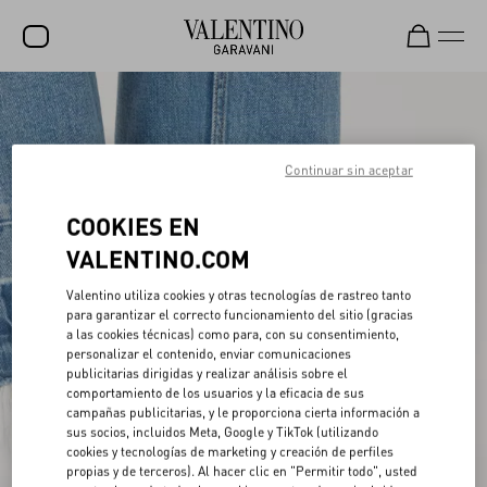
REBAJAS
NOVEDADES
Continuar sin aceptar
ROCKSTUD
COOKIES EN
MUJER
VALENTINO.COM
HOMBRE
Valentino utiliza cookies y otras tecnologías de rastreo tanto
para garantizar el correcto funcionamiento del sitio (gracias
BOLSOS
a las cookies técnicas) como para, con su consentimiento,
personalizar el contenido, enviar comunicaciones
REGALOS
publicitarias dirigidas y realizar análisis sobre el
comportamiento de los usuarios y la eficacia de sus
FRAGANCIAS
campañas publicitarias, y le proporciona cierta información a
sus socios, incluidos Meta, Google y TikTok (utilizando
V-UNIVERSE
cookies y tecnologías de marketing y creación de perfiles
propias y de terceros). Al hacer clic en "Permitir todo", usted