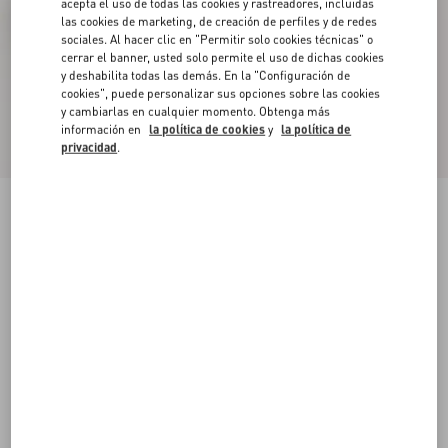
acepta el uso de todas las cookies y rastreadores, incluidas
las cookies de marketing, de creación de perfiles y de redes
sociales. Al hacer clic en "Permitir solo cookies técnicas" o
cerrar el banner, usted solo permite el uso de dichas cookies
y deshabilita todas las demás. En la "Configuración de
cookies", puede personalizar sus opciones sobre las cookies
y cambiarlas en cualquier momento. Obtenga más
información en
la política de cookies
y
la política de
privacidad
.
Zapato De Tacón Valet Du Roi De Malla Y
Cabritilla Con Tira Trasera Y Tacón De 60 Mm
negro
35
35.5
36
36.5
37
37.5
38
38.5
Talle:
Comprar
Comprar
39
39.5
40
40.5
41
41.5
42
Guía de talles
Envío Y Devoluciones Gratuitas