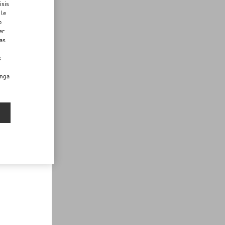
isis
 le
o
er
das
s
enga