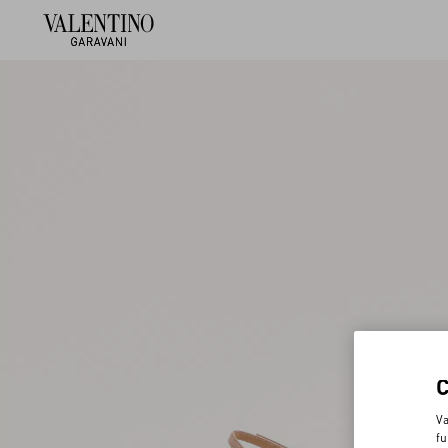
Va
fu