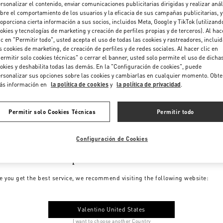
rsonalizar el contenido, enviar comunicaciones publicitarias dirigidas y realizar anál
bre el comportamiento de los usuarios y la eficacia de sus campañas publicitarias, y
oporciona cierta información a sus socios, incluidos Meta, Google y TikTok (utilizand
okies y tecnologías de marketing y creación de perfiles propias y de terceros). Al hac
ic en "Permitir todo", usted acepta el uso de todas las cookies y rastreadores, inclui
s cookies de marketing, de creación de perfiles y de redes sociales. Al hacer clic en
ermitir solo cookies técnicas" o cerrar el banner, usted solo permite el uso de dicha
okies y deshabilita todas las demás. En la "Configuración de cookies", puede
rsonalizar sus opciones sobre las cookies y cambiarlas en cualquier momento. Obt
ás información en
la política de cookies
y
la política de privacidad
.
Permitir solo Cookies Técnicas
Permitir todo
Configuración de Cookies
me to Valentino Spain
e you get the best service, we recommend visiting the following website:
Valentino United States
I want to choose another Country