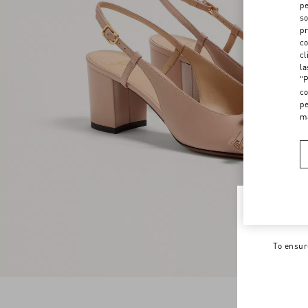
pe
so
pr
co
cl
la
"P
co
pe
m
Welco
To ensur