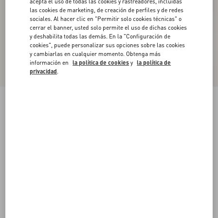
acepta el uso de todas las cookies y rastreadores, incluidas
las cookies de marketing, de creación de perfiles y de redes
sociales. Al hacer clic en "Permitir solo cookies técnicas" o
cerrar el banner, usted solo permite el uso de dichas cookies
y deshabilita todas las demás. En la "Configuración de
cookies", puede personalizar sus opciones sobre las cookies
y cambiarlas en cualquier momento. Obtenga más
información en
la política de cookies
y
la política de
privacidad
.
Suéter Valentino De Cuello Alto Con Bordado
Del VLogo
negro/manteca
XS
S
M
L
XL
XXL
3XL
Talle:
Comprar
Comprar
Guía de talles
Envío Y Devoluciones Gratuitas