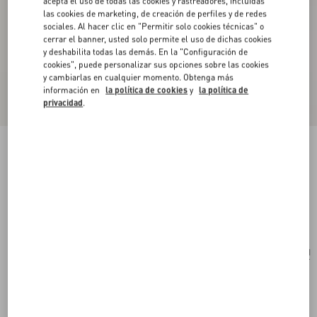
acepta el uso de todas las cookies y rastreadores, incluidas
las cookies de marketing, de creación de perfiles y de redes
sociales. Al hacer clic en "Permitir solo cookies técnicas" o
cerrar el banner, usted solo permite el uso de dichas cookies
y deshabilita todas las demás. En la "Configuración de
cookies", puede personalizar sus opciones sobre las cookies
y cambiarlas en cualquier momento. Obtenga más
información en
la política de cookies
y
la política de
privacidad
.
Bolso Pequeño Valentino Garavani Vsling De
Lino Con Bordado
natural/multicolor
Comprar
Comprar
UNI
Talle:
Envío Y Devoluciones Gratuitas
Buscar en tienda