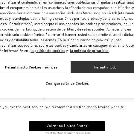
rsonalizar el contenido, enviar comunicaciones publicitarias dirigidas y realizar anál
bre el comportamiento de los usuarios y la eficacia de sus campañas publicitarias, y
oporciona cierta información a sus socios, incluidos Meta, Google y TikTok (utilizand
okies y tecnologías de marketing y creación de perfiles propias y de terceros). Al hac
ic en "Permitir todo", usted acepta el uso de todas las cookies y rastreadores, inclui
s cookies de marketing, de creación de perfiles y de redes sociales. Al hacer clic en
ermitir solo cookies técnicas" o cerrar el banner, usted solo permite el uso de dicha
okies y deshabilita todas las demás. En la "Configuración de cookies", puede
rsonalizar sus opciones sobre las cookies y cambiarlas en cualquier momento. Obt
ás información en
la política de cookies
y
la política de privacidad
.
Permitir solo Cookies Técnicas
Permitir todo
Configuración de Cookies
me to Valentino Spain
e you get the best service, we recommend visiting the following website:
Valentino United States
I want to choose another Country