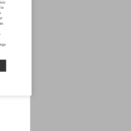
isis
 le
o
er
das
s
enga