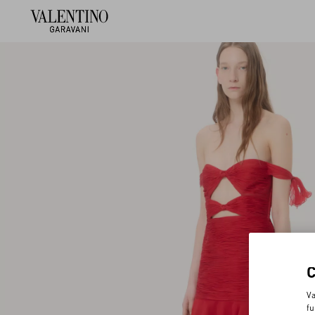
Va
fu