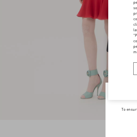
pe
so
pr
co
cl
la
"P
co
pe
m
Welco
To ensur