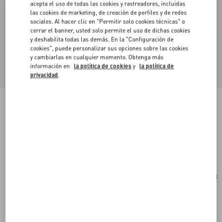
acepta el uso de todas las cookies y rastreadores, incluidas
las cookies de marketing, de creación de perfiles y de redes
sociales. Al hacer clic en "Permitir solo cookies técnicas" o
cerrar el banner, usted solo permite el uso de dichas cookies
y deshabilita todas las demás. En la "Configuración de
cookies", puede personalizar sus opciones sobre las cookies
y cambiarlas en cualquier momento. Obtenga más
información en
la política de cookies
y
la política de
privacidad
.
Bolso De Hombro Valentino Garavani Vain De
Cuero De Becerro Con Efecto Pony Y Bordado
multicolor
Comprar
Comprar
UNI
Talle:
Envío Y Devoluciones Gratuitas
Buscar en tienda