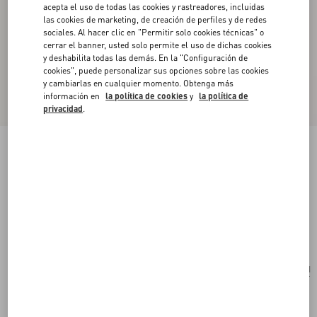
acepta el uso de todas las cookies y rastreadores, incluidas
las cookies de marketing, de creación de perfiles y de redes
sociales. Al hacer clic en "Permitir solo cookies técnicas" o
cerrar el banner, usted solo permite el uso de dichas cookies
y deshabilita todas las demás. En la "Configuración de
cookies", puede personalizar sus opciones sobre las cookies
y cambiarlas en cualquier momento. Obtenga más
información en
la política de cookies
y
la política de
privacidad
.
Estuche Valentino Garavani Para Perfume De
100 Ml De Cuero De Becerro Con Studs De
Metal
marfil
Comprar
Comprar
UNI
Talle:
Envío Y Devoluciones Gratuitas