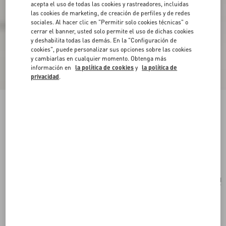
acepta el uso de todas las cookies y rastreadores, incluidas
las cookies de marketing, de creación de perfiles y de redes
sociales. Al hacer clic en "Permitir solo cookies técnicas" o
cerrar el banner, usted solo permite el uso de dichas cookies
y deshabilita todas las demás. En la "Configuración de
cookies", puede personalizar sus opciones sobre las cookies
y cambiarlas en cualquier momento. Obtenga más
información en
la política de cookies
y
la política de
privacidad
.
Bolso De Compras Mediano Valentino Garavani
Nellcôte Bordado
multicolor/testa di moro
Comprar
Comprar
UNI
Talle:
Envío Y Devoluciones Gratuitas
Buscar en tienda