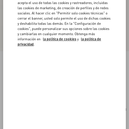
acepta el uso de todas las cookies y rastreadores, incluidas
las cookies de marketing, de creación de perfiles y de redes
sociales. Al hacer clic en "Permitir solo cookies técnicas" o
cerrar el banner, usted solo permite el uso de dichas cookies
y deshabilita todas las demás. En la "Configuración de
cookies", puede personalizar sus opciones sobre las cookies
y cambiarlas en cualquier momento. Obtenga más
información en
la política de cookies
y
la política de
privacidad
.
Bolso Pequeño De Hombro Valentino Garavani
Locò De Cuero Laminado De Becerro Con El
Logo De Joyería
rose cannelle
Comprar
Comprar
UNI
Talle:
Envío Y Devoluciones Gratuitas