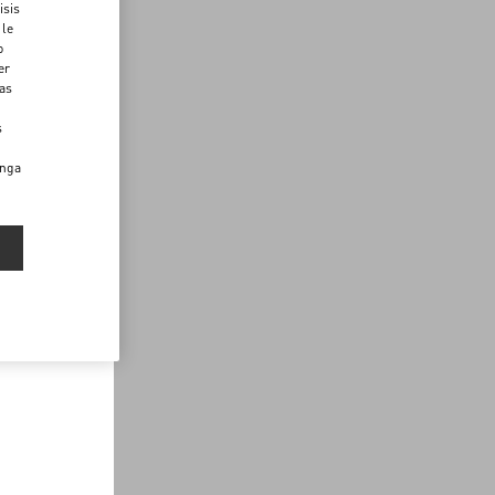
isis
 le
o
er
das
s
enga