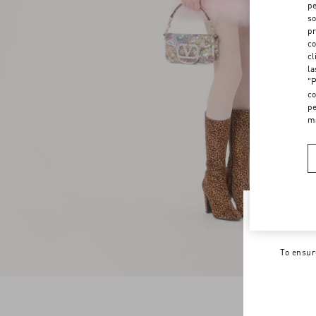
pe
so
pr
co
cl
la
"P
co
pe
m
Welco
To ensur