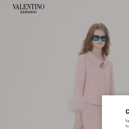
Va
fu