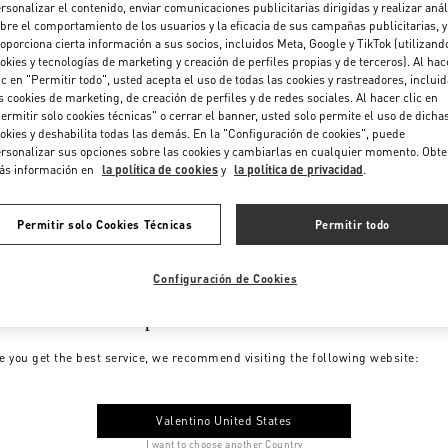
rsonalizar el contenido, enviar comunicaciones publicitarias dirigidas y realizar anál
bre el comportamiento de los usuarios y la eficacia de sus campañas publicitarias, y
oporciona cierta información a sus socios, incluidos Meta, Google y TikTok (utilizand
okies y tecnologías de marketing y creación de perfiles propias y de terceros). Al hac
ic en "Permitir todo", usted acepta el uso de todas las cookies y rastreadores, inclui
s cookies de marketing, de creación de perfiles y de redes sociales. Al hacer clic en
ermitir solo cookies técnicas" o cerrar el banner, usted solo permite el uso de dicha
okies y deshabilita todas las demás. En la "Configuración de cookies", puede
rsonalizar sus opciones sobre las cookies y cambiarlas en cualquier momento. Obt
ás información en
la política de cookies
y
la política de privacidad
.
Permitir solo Cookies Técnicas
Permitir todo
Configuración de Cookies
me to Valentino Spain
e you get the best service, we recommend visiting the following website:
Valentino United States
I want to choose another Country