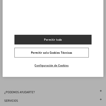
Comprar
Comprar
Envío Y Devoluciones Gratuitas
Buscar en tienda
UNI
Notifíqueme
Permitir todo
Inscríbete a la newsletter di Valentino
Permitir solo Cookies Técnicas
Pedido anticipado
Pedido anticipado
Confirme un talle
Confirme un talle
Buscar en tienda
Country Selector
Notifíqueme
Configuración de Cookies
Spain / Spanish
¿PODEMOS AYUDARTE?
Sigue tu Pedido
SERVICIOS