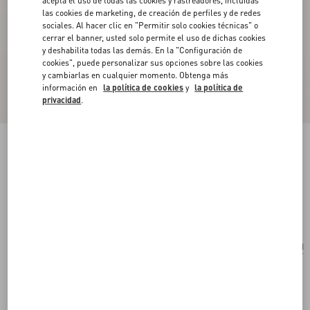
acepta el uso de todas las cookies y rastreadores, incluidas
las cookies de marketing, de creación de perfiles y de redes
sociales. Al hacer clic en "Permitir solo cookies técnicas" o
cerrar el banner, usted solo permite el uso de dichas cookies
y deshabilita todas las demás. En la "Configuración de
cookies", puede personalizar sus opciones sobre las cookies
y cambiarlas en cualquier momento. Obtenga más
información en
la política de cookies
y
la política de
privacidad
.
Arete Individual Chez Valentino En Metal Y
Esmalte
paladio
Comprar
Comprar
UNI
Talle:
Envío Y Devoluciones Gratuitas
Buscar en tienda