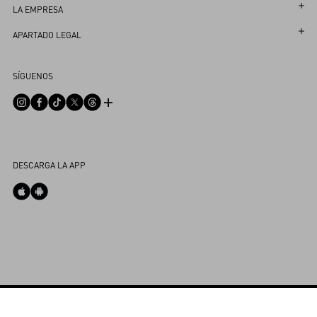
Sigue tu Devolución
Atención al Cliente
LA EMPRESA
Reserva una cita en la Boutique
Devoluciones y Cambios
Maison
APARTADO LEGAL
Localizador de Tiendas
Envío
Sostenibilidad
Términos Y Condiciones De Uso
Sitemap
SÍGUENOS
Pagos
Trabaja con nosotros
Condiciones de Venta
FAQ
Guía de Talles
Información Corporativa
Política de Privacidad
Contáctenos
Servicios en las Tiendas
Integrity Helpline
DPO
Spanish Public CbC Report
Mi Cuenta
DESCARGA LA APP
Política de Cookies
Store Locator
Country Selector
Compra en Boutique
Spain / Spanish
00 800 1959 1960
Outlet Purchase
Declaración de accesibilidad
Configuración de Cookies
Powered by Valentino
Copyright 2026 VALENTINO S.p.A. - All