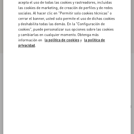
acepta el uso de todas las cookies y rastreadores, incluidas
las cookies de marketing, de creación de perfiles y de redes
sociales. Al hacer clic en "Permitir solo cookies técnicas" o
cerrar el banner, usted solo permite el uso de dichas cookies
y deshabilita todas las demás. En la "Configuración de
cookies", puede personalizar sus opciones sobre las cookies
y cambiarlas en cualquier momento. Obtenga más
información en
la política de cookies
y
la política de
privacidad
.
Bolso De Compras Mediano Valentino Garavani
Antibes De Cuero De Becerro
tabaco
Comprar
Comprar
UNI
Talle:
Envío Y Devoluciones Gratuitas
Buscar en tienda