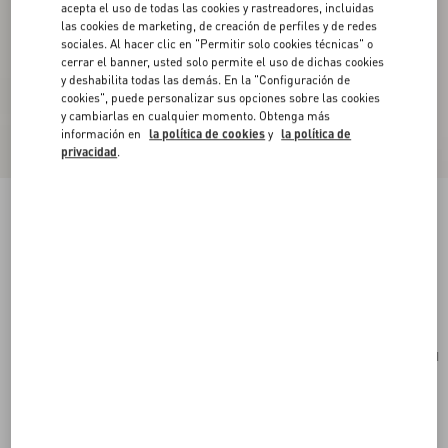
acepta el uso de todas las cookies y rastreadores, incluidas
las cookies de marketing, de creación de perfiles y de redes
sociales. Al hacer clic en "Permitir solo cookies técnicas" o
cerrar el banner, usted solo permite el uso de dichas cookies
y deshabilita todas las demás. En la "Configuración de
cookies", puede personalizar sus opciones sobre las cookies
y cambiarlas en cualquier momento. Obtenga más
información en
la política de cookies
y
la política de
privacidad
.
Bolso De Mano Pequeño Valentino Garavani
Alltime De Cuero De Becerro Granulado
marfil
Comprar
Comprar
UNI
Talle:
Envío Y Devoluciones Gratuitas
Buscar en tienda