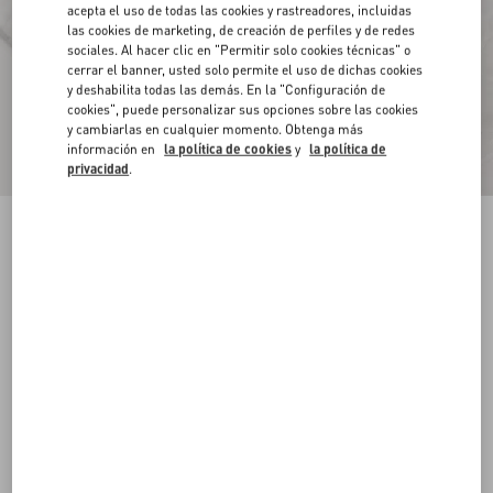
acepta el uso de todas las cookies y rastreadores, incluidas
las cookies de marketing, de creación de perfiles y de redes
sociales. Al hacer clic en "Permitir solo cookies técnicas" o
cerrar el banner, usted solo permite el uso de dichas cookies
y deshabilita todas las demás. En la "Configuración de
cookies", puede personalizar sus opciones sobre las cookies
y cambiarlas en cualquier momento. Obtenga más
información en
la política de cookies
y
la política de
privacidad
.
Sobrecamisa De Lona De Algodón Con Diseño
Toile Iconographe
marfil
44
46
48
50
52
54
56
58
Talle:
Comprar
Comprar
Guía de talles
Envío Y Devoluciones Gratuitas