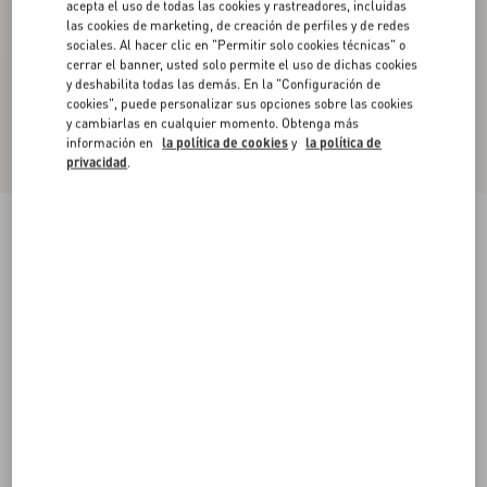
acepta el uso de todas las cookies y rastreadores, incluidas
las cookies de marketing, de creación de perfiles y de redes
sociales. Al hacer clic en "Permitir solo cookies técnicas" o
cerrar el banner, usted solo permite el uso de dichas cookies
y deshabilita todas las demás. En la "Configuración de
cookies", puede personalizar sus opciones sobre las cookies
y cambiarlas en cualquier momento. Obtenga más
información en
la política de cookies
y
la política de
privacidad
.
Zapatilla Royco De Piel De Becerro Con
Estampado Fauve Eclat Y Cuero Napa De
Becerro
marrón
38
38.5
39
39.5
40
40.5
41
41.5
Talle:
42
42.5
43
43.5
44
44.5
45
45.5
Guía de talles
Comprar
Comprar
46