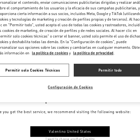
rsonalizar el contenido, enviar comunicaciones publicitarias dirigidas y realizar anál
bre el comportamiento de los usuarios y la eficacia de sus campañas publicitarias, y
oporciona cierta información a sus socios, incluidos Meta, Google y TikTok (utilizand
okies y tecnologías de marketing y creación de perfiles propias y de terceros). Al hac
ic en "Permitir todo", usted acepta el uso de todas las cookies y rastreadores, inclui
s cookies de marketing, de creación de perfiles y de redes sociales. Al hacer clic en
ermitir solo cookies técnicas" o cerrar el banner, usted solo permite el uso de dicha
okies y deshabilita todas las demás. En la "Configuración de cookies", puede
rsonalizar sus opciones sobre las cookies y cambiarlas en cualquier momento. Obt
ás información en
la política de cookies
y
la política de privacidad
.
Permitir solo Cookies Técnicas
Permitir todo
Configuración de Cookies
me to Valentino Spain
e you get the best service, we recommend visiting the following website:
Valentino United States
I want to choose another Country