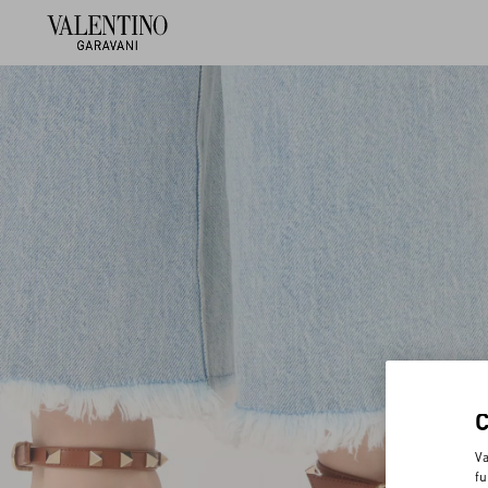
Va
fu