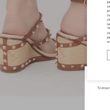
pe
so
pr
co
cl
la
"P
co
pe
m
Welco
To ensur