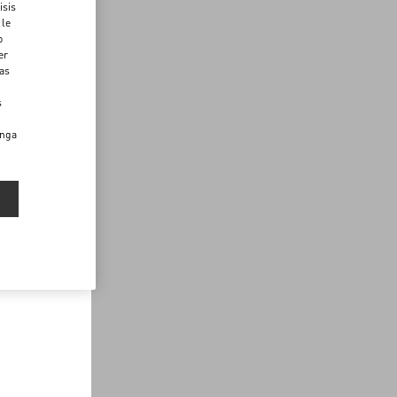
isis
 le
o
er
das
s
enga