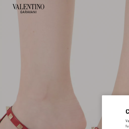
Va
fu