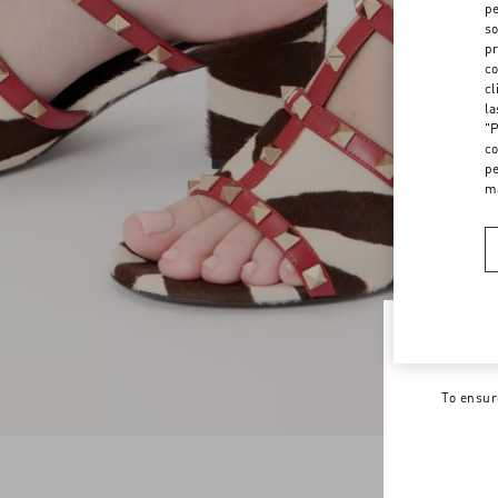
pe
so
pr
co
cl
la
"P
co
pe
m
Welco
To ensur