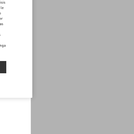
isis
 le
o
er
das
s
enga