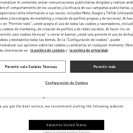
rsonalizar el contenido, enviar comunicaciones publicitarias dirigidas y realizar anál
bre el comportamiento de los usuarios y la eficacia de sus campañas publicitarias, y
oporciona cierta información a sus socios, incluidos Meta, Google y TikTok (utilizand
okies y tecnologías de marketing y creación de perfiles propias y de terceros). Al hac
ic en "Permitir todo", usted acepta el uso de todas las cookies y rastreadores, inclui
s cookies de marketing, de creación de perfiles y de redes sociales. Al hacer clic en
ermitir solo cookies técnicas" o cerrar el banner, usted solo permite el uso de dicha
okies y deshabilita todas las demás. En la "Configuración de cookies", puede
rsonalizar sus opciones sobre las cookies y cambiarlas en cualquier momento. Obt
ás información en
la política de cookies
y
la política de privacidad
.
Permitir solo Cookies Técnicas
Permitir todo
Configuración de Cookies
me to Valentino Spain
e you get the best service, we recommend visiting the following website:
Valentino United States
I want to choose another Country