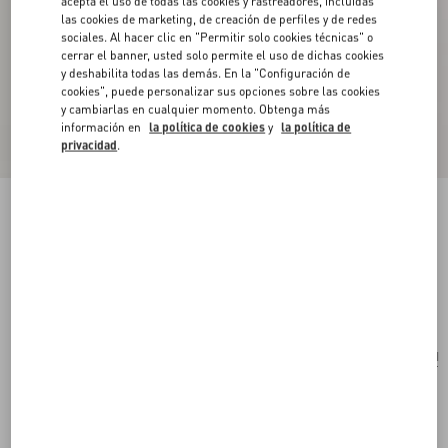
acepta el uso de todas las cookies y rastreadores, incluidas
las cookies de marketing, de creación de perfiles y de redes
sociales. Al hacer clic en "Permitir solo cookies técnicas" o
cerrar el banner, usted solo permite el uso de dichas cookies
y deshabilita todas las demás. En la "Configuración de
cookies", puede personalizar sus opciones sobre las cookies
y cambiarlas en cualquier momento. Obtenga más
información en
la política de cookies
y
la política de
privacidad
.
Tarjetero Rockstud De Piel De Becerro
Granulada
negro
Comprar
Comprar
UNI
Talle:
Envío Y Devoluciones Gratuitas
Buscar en tienda