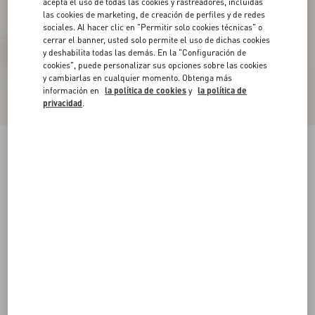
acepta el uso de todas las cookies y rastreadores, incluidas
las cookies de marketing, de creación de perfiles y de redes
sociales. Al hacer clic en "Permitir solo cookies técnicas" o
cerrar el banner, usted solo permite el uso de dichas cookies
y deshabilita todas las demás. En la "Configuración de
cookies", puede personalizar sus opciones sobre las cookies
y cambiarlas en cualquier momento. Obtenga más
información en
la política de cookies
y
la política de
privacidad
.
Zapato Panthea De Cabritilla Con Tacón De
105 Mm
beige desierto
35
35.5
36
36.5
37
37.5
38
38.5
Talle:
Comprar
Comprar
39
39.5
40
40.5
41
41.5
42
Guía de talles
Envío Y Devoluciones Gratuitas