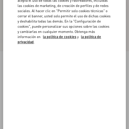
acepta el uso de todas las cookies y rastreadores, incluidas
las cookies de marketing, de creación de perfiles y de redes
sociales. Al hacer clic en "Permitir solo cookies técnicas" o
cerrar el banner, usted solo permite el uso de dichas cookies
y deshabilita todas las demás. En la "Configuración de
cookies", puede personalizar sus opciones sobre las cookies
y cambiarlas en cualquier momento. Obtenga más
información en
la política de cookies
y
la política de
privacidad
.
Pantalones De Tejido Natté Abotonados
marfil/negro
36
38
40
42
44
46
48
50
Talle:
Comprar
Comprar
Guía de talles
Envío Y Devoluciones Gratuitas
Buscar en tienda