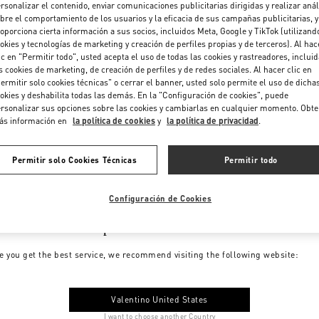
rsonalizar el contenido, enviar comunicaciones publicitarias dirigidas y realizar anál
bre el comportamiento de los usuarios y la eficacia de sus campañas publicitarias, y
oporciona cierta información a sus socios, incluidos Meta, Google y TikTok (utilizand
okies y tecnologías de marketing y creación de perfiles propias y de terceros). Al hac
ic en "Permitir todo", usted acepta el uso de todas las cookies y rastreadores, inclui
s cookies de marketing, de creación de perfiles y de redes sociales. Al hacer clic en
ermitir solo cookies técnicas" o cerrar el banner, usted solo permite el uso de dicha
okies y deshabilita todas las demás. En la "Configuración de cookies", puede
rsonalizar sus opciones sobre las cookies y cambiarlas en cualquier momento. Obt
ás información en
la política de cookies
y
la política de privacidad
.
Permitir solo Cookies Técnicas
Permitir todo
Configuración de Cookies
me to Valentino Spain
e you get the best service, we recommend visiting the following website:
Valentino United States
I want to choose another Country