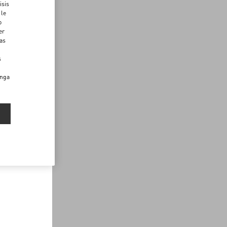
isis
 le
o
er
das
s
enga