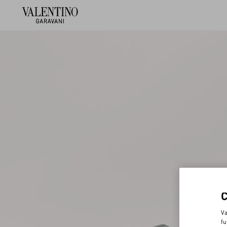
Va
fu