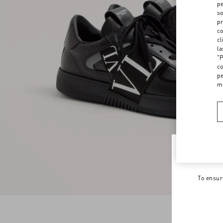
pe
so
pr
co
cl
la
"P
co
pe
m
Welco
To ensur