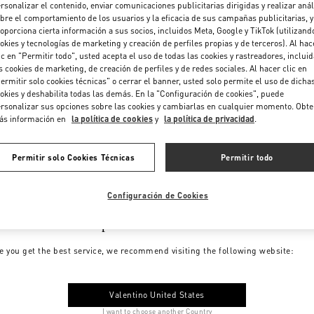
rsonalizar el contenido, enviar comunicaciones publicitarias dirigidas y realizar anál
bre el comportamiento de los usuarios y la eficacia de sus campañas publicitarias, y
oporciona cierta información a sus socios, incluidos Meta, Google y TikTok (utilizand
okies y tecnologías de marketing y creación de perfiles propias y de terceros). Al hac
ic en "Permitir todo", usted acepta el uso de todas las cookies y rastreadores, inclui
s cookies de marketing, de creación de perfiles y de redes sociales. Al hacer clic en
ermitir solo cookies técnicas" o cerrar el banner, usted solo permite el uso de dicha
okies y deshabilita todas las demás. En la "Configuración de cookies", puede
rsonalizar sus opciones sobre las cookies y cambiarlas en cualquier momento. Obt
ás información en
la política de cookies
y
la política de privacidad
.
Permitir solo Cookies Técnicas
Permitir todo
Configuración de Cookies
me to Valentino Spain
e you get the best service, we recommend visiting the following website:
Valentino United States
I want to choose another Country