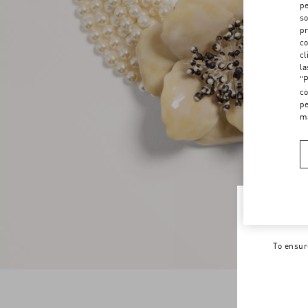
pe
so
pr
co
cl
la
"P
co
pe
m
Welco
To ensur