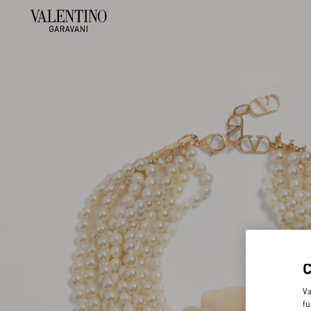
Va
fu