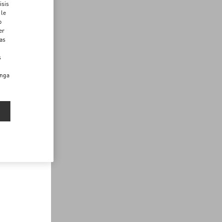
isis
 le
o
er
das
s
enga