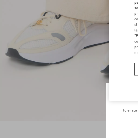
pe
so
pr
co
cl
la
"P
co
pe
m
Welco
To ensur