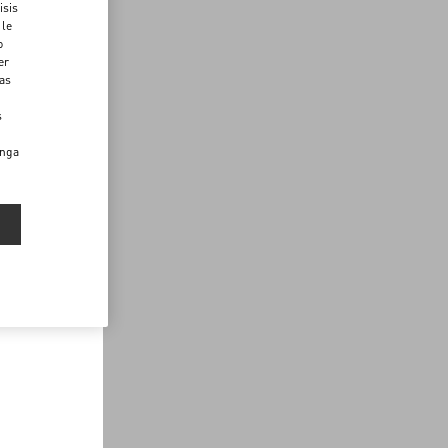
isis
 le
o
er
das
s
enga