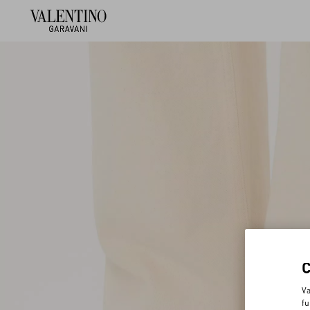
Va
fu