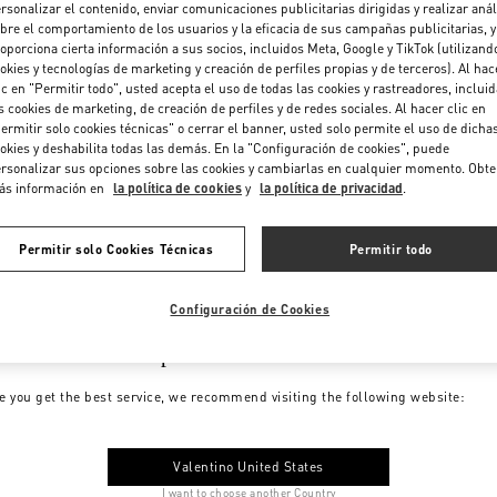
rsonalizar el contenido, enviar comunicaciones publicitarias dirigidas y realizar anál
bre el comportamiento de los usuarios y la eficacia de sus campañas publicitarias, y
oporciona cierta información a sus socios, incluidos Meta, Google y TikTok (utilizand
okies y tecnologías de marketing y creación de perfiles propias y de terceros). Al hac
ic en "Permitir todo", usted acepta el uso de todas las cookies y rastreadores, inclui
s cookies de marketing, de creación de perfiles y de redes sociales. Al hacer clic en
ermitir solo cookies técnicas" o cerrar el banner, usted solo permite el uso de dicha
okies y deshabilita todas las demás. En la "Configuración de cookies", puede
rsonalizar sus opciones sobre las cookies y cambiarlas en cualquier momento. Obt
ás información en
la política de cookies
y
la política de privacidad
.
Permitir solo Cookies Técnicas
Permitir todo
Configuración de Cookies
me to Valentino Spain
e you get the best service, we recommend visiting the following website:
Valentino United States
I want to choose another Country