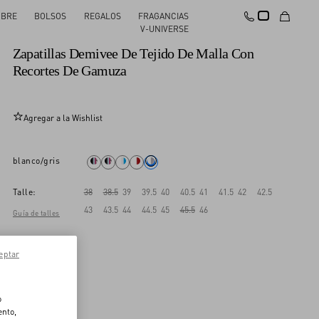
BRE
BOLSOS
REGALOS
FRAGANCIAS
Nuevo
V-UNIVERSE
Zapatillas Demivee De Tejido De Malla Con
Recortes De Gamuza
Agregar a la Wishlist
blanco/gris
Talle:
38
38.5
39
39.5
40
40.5
41
41.5
42
42.5
43
43.5
44
44.5
45
45.5
46
Guía de talles
eptar
o
ento,