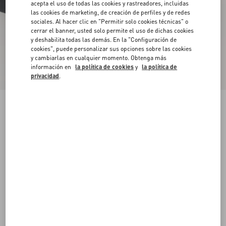
acepta el uso de todas las cookies y rastreadores, incluidas
las cookies de marketing, de creación de perfiles y de redes
sociales. Al hacer clic en "Permitir solo cookies técnicas" o
cerrar el banner, usted solo permite el uso de dichas cookies
y deshabilita todas las demás. En la "Configuración de
cookies", puede personalizar sus opciones sobre las cookies
y cambiarlas en cualquier momento. Obtenga más
información en
la política de cookies
y
la política de
privacidad
.
Nuevo
Zapatillas Demivee De Tejido De Malla Con
Recortes De Gamuza
negro/gris
38
38.5
39
39.5
40
40.5
41
41.5
Talle:
42
42.5
43
43.5
44
44.5
45
45.5
Guía de talles
Comprar
Comprar
46