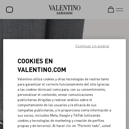
REBAJAS
NOVEDADES
Continuar sin aceptar
ROCKSTUD
COOKIES EN
MUJER
VALENTINO.COM
HOMBRE
Valentino utiliza cookies y otras tecnologías de rastreo tanto
BOLSOS
para garantizar el correcto funcionamiento del sitio (gracias
a las cookies técnicas) como para, con su consentimiento,
REGALOS
personalizar el contenido, enviar comunicaciones
publicitarias dirigidas y realizar análisis sobre el
FRAGANCIAS
comportamiento de los usuarios y la eficacia de sus
campañas publicitarias, y le proporciona cierta información a
V-UNIVERSE
sus socios, incluidos Meta, Google y TikTok (utilizando
cookies y tecnologías de marketing y creación de perfiles
propias y de terceros). Al hacer clic en "Permitir todo", usted