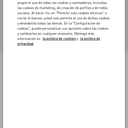
acepta el uso de todas las cookies y rastreadores, incluidas
las cookies de marketing, de creación de perfiles y de redes
sociales. Al hacer clic en "Permitir solo cookies técnicas" o
cerrar el banner, usted solo permite el uso de dichas cookies
y deshabilita todas las demás. En la "Configuración de
cookies", puede personalizar sus opciones sobre las cookies
y cambiarlas en cualquier momento. Obtenga más
información en
la política de cookies
y
la política de
privacidad
.
Camisa Polo De Piqué De Algodón Con Parche
Del Vlogo Signature
azul marino
XS
S
M
L
XL
XXL
3XL
Talle:
Comprar
Comprar
Guía de talles
Envío Y Devoluciones Gratuitas