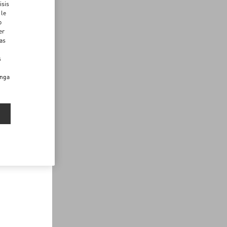
isis
 le
o
er
das
s
enga