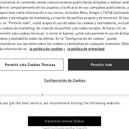
rsonalizar el contenido, enviar comunicaciones publicitarias dirigidas y realizar anál
bre el comportamiento de los usuarios y la eficacia de sus campañas publicitarias, y
oporciona cierta información a sus socios, incluidos Meta, Google y TikTok (utilizand
okies y tecnologías de marketing y creación de perfiles propias y de terceros). Al hac
ic en "Permitir todo", usted acepta el uso de todas las cookies y rastreadores, inclui
s cookies de marketing, de creación de perfiles y de redes sociales. Al hacer clic en
ermitir solo cookies técnicas" o cerrar el banner, usted solo permite el uso de dicha
okies y deshabilita todas las demás. En la "Configuración de cookies", puede
rsonalizar sus opciones sobre las cookies y cambiarlas en cualquier momento. Obt
ás información en
la política de cookies
y
la política de privacidad
.
Permitir solo Cookies Técnicas
Permitir todo
Configuración de Cookies
me to Valentino Spain
e you get the best service, we recommend visiting the following website:
Valentino United States
I want to choose another Country