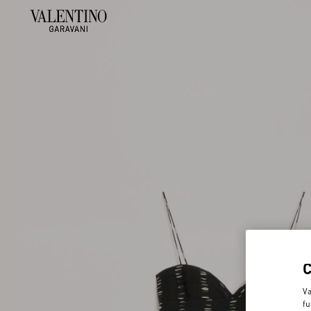
Va
fu