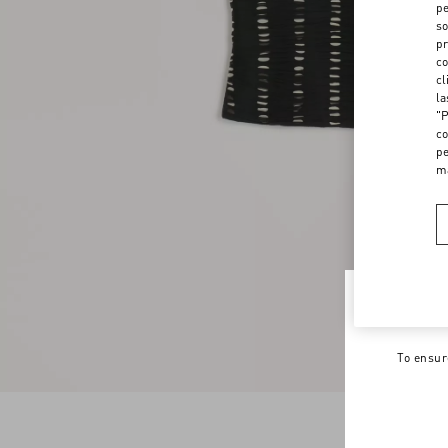
pe
so
pr
co
cl
la
"P
co
pe
m
Welco
To ensur