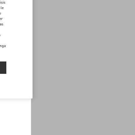
isis
 le
o
er
das
s
enga