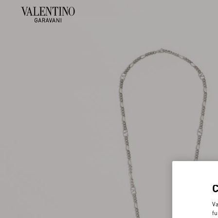
Va
fu