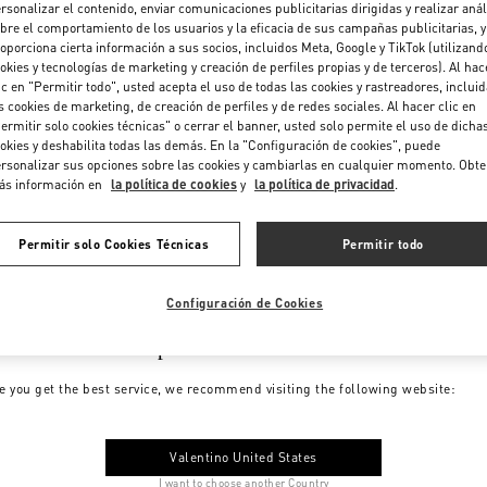
rsonalizar el contenido, enviar comunicaciones publicitarias dirigidas y realizar anál
bre el comportamiento de los usuarios y la eficacia de sus campañas publicitarias, y
oporciona cierta información a sus socios, incluidos Meta, Google y TikTok (utilizand
okies y tecnologías de marketing y creación de perfiles propias y de terceros). Al hac
ic en "Permitir todo", usted acepta el uso de todas las cookies y rastreadores, inclui
s cookies de marketing, de creación de perfiles y de redes sociales. Al hacer clic en
ermitir solo cookies técnicas" o cerrar el banner, usted solo permite el uso de dicha
okies y deshabilita todas las demás. En la "Configuración de cookies", puede
rsonalizar sus opciones sobre las cookies y cambiarlas en cualquier momento. Obt
ás información en
la política de cookies
y
la política de privacidad
.
Permitir solo Cookies Técnicas
Permitir todo
Configuración de Cookies
me to Valentino Spain
e you get the best service, we recommend visiting the following website:
Valentino United States
I want to choose another Country