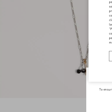
pe
so
pr
co
cl
la
"P
co
pe
m
Welco
To ensur