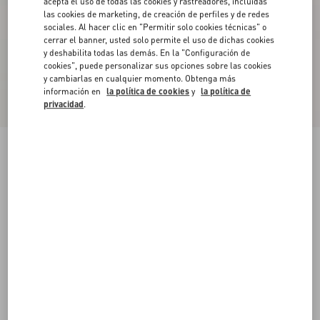
acepta el uso de todas las cookies y rastreadores, incluidas
las cookies de marketing, de creación de perfiles y de redes
sociales. Al hacer clic en "Permitir solo cookies técnicas" o
cerrar el banner, usted solo permite el uso de dichas cookies
y deshabilita todas las demás. En la "Configuración de
cookies", puede personalizar sus opciones sobre las cookies
y cambiarlas en cualquier momento. Obtenga más
información en
la política de cookies
y
la política de
privacidad
.
Vestido Corto Cady Couture
parís
36
38
40
42
44
46
48
50
Talle:
Comprar
Comprar
Guía de talles
Envío Y Devoluciones Gratuitas
Buscar en tienda